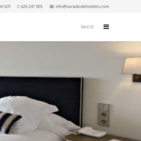
04 529
626 247 005
info@vaciadodehoteles.com
INICIO